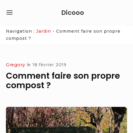
Skip
Dicooo
to
SITE
content
NAVIGATION
Site Navigation
Navigation :
Jardin
-
Comment faire son propre
compost ?
Gregory
le
18 février 2019
Comment faire son propre
compost ?