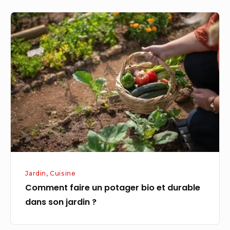
Comment
faire
un
potager
bio
et
durable
dans
son
jardin
?
Jardin
,
Cuisine
Comment faire un potager bio et durable
dans son jardin ?