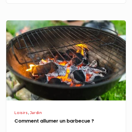
Comment
allumer
un
barbecue
?
Loisirs
,
Jardin
Comment allumer un barbecue ?