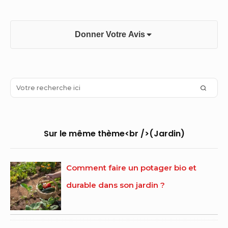
Donner Votre Avis
Sidebar
Search
SEAR
Widget
for:
Area
Sur le même thème<br />(Jardin)
Comment faire un potager bio et
durable dans son jardin ?