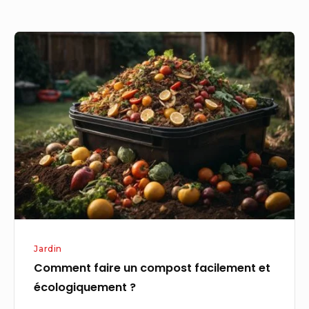
Comment
faire
un
compost
facilement
et
écologiquement
?
Jardin
Comment faire un compost facilement et
écologiquement ?