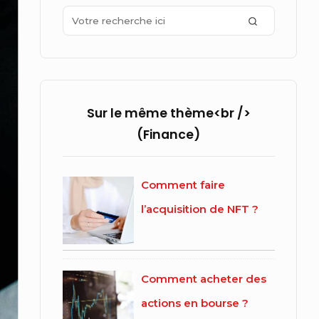
Widget
Search
SEARCH
Area
for:
Sur le même thème<br />
(Finance)
Comment faire
l’acquisition de NFT ?
Comment acheter des
actions en bourse ?