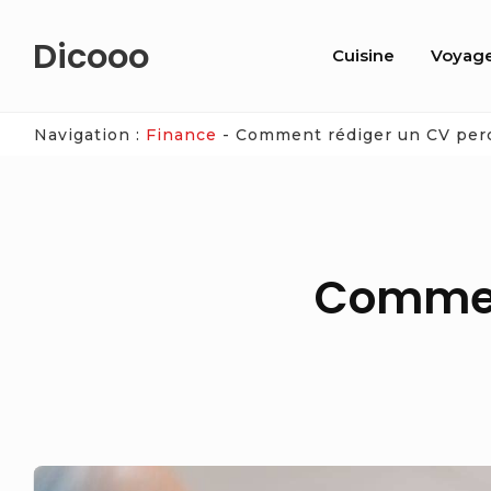
Skip
Site
Dicooo
to
Cuisine
Voyag
Navigatio
content
Navigation :
Finance
-
Comment rédiger un CV perc
Comment