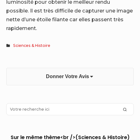
luminosité pour obtenir le meilleur rendu
possible. Il est très difficile de capturer une image
nette d’une étoile filante car elles passent très
rapidement.
Sciences & Histoire
Donner Votre Avis
Sidebar
Search
SEAR
Widget
for:
Area
Sur le même thème<br />(Sciences & Histoire)