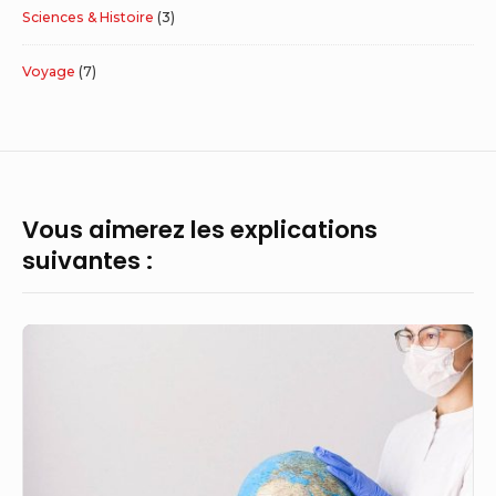
Sciences & Histoire
(3)
Voyage
(7)
Vous aimerez les explications
suivantes :
Pourquoi
la
Terre
est-
elle
ronde