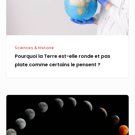
et
pas
plate
comme
certains
Sciences & Histoire
le
Pourquoi la Terre est-elle ronde et pas
pensent
plate comme certains le pensent ?
?
Pourquoi
la
lune
a-
t-