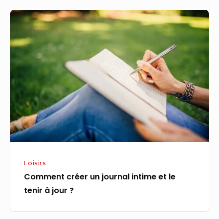
Comment
créer
un
journal
intime
et
le
tenir
à
jour
?
Loisirs
Comment créer un journal intime et le
tenir à jour ?