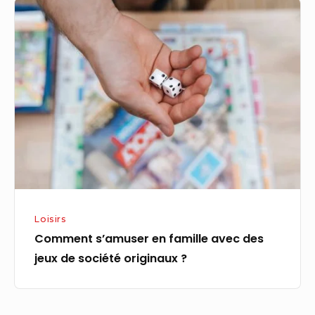
Comment
s’amuser
en
famille
avec
des
jeux
de
société
originaux
?
Loisirs
Comment s’amuser en famille avec des
jeux de société originaux ?