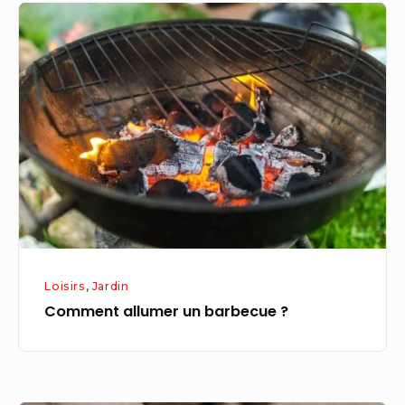
Comment
allumer
un
barbecue
?
Loisirs
,
Jardin
Comment allumer un barbecue ?