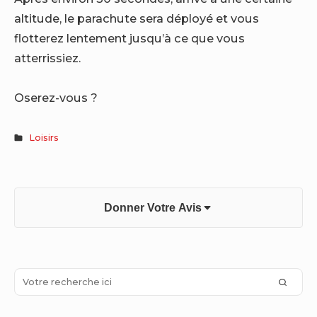
altitude, le parachute sera déployé et vous
flotterez lentement jusqu’à ce que vous
atterrissiez.
Oserez-vous ?
Loisirs
Donner Votre Avis
Sidebar
Search
SEAR
Widget
for: