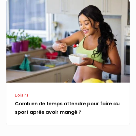
Combien
de
temps
attendre
pour
faire
du
sport
après
avoir
mangé
Loisirs
?
Combien de temps attendre pour faire du
sport après avoir mangé ?