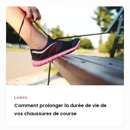
Comment
prolonger
la
durée
de
vie
de
vos
chaussures
de
course
Loisirs
Comment prolonger la durée de vie de
vos chaussures de course