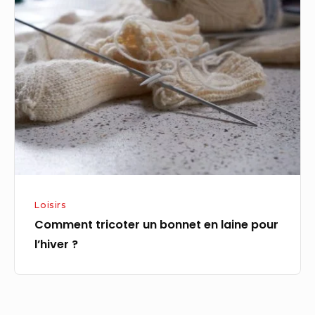
tricoter
un
bonnet
en
laine
pour
l’hiver
?
Loisirs
Comment tricoter un bonnet en laine pour
l’hiver ?