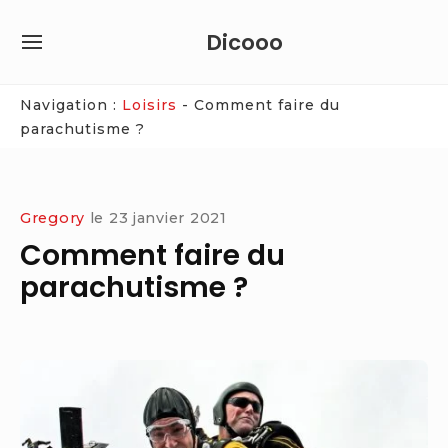
Skip
Dicooo
to
SITE
content
NAVIGATION
Site Navigation
Navigation :
Loisirs
-
Comment faire du
parachutisme ?
Gregory
le
23 janvier 2021
Comment faire du
parachutisme ?