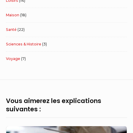
Loisirs
(14)
Maison
(18)
Santé
(22)
Sciences & Histoire
(3)
Voyage
(7)
Vous aimerez les explications
suivantes :
Comment