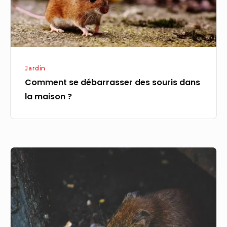
la
maison
?
Jardin
Comment se débarrasser des souris dans
la maison ?
Comment
se
débarrasser
d’une
infestation
de